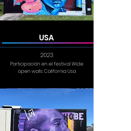
USA
2023
2023
Participación en el festival Wide
open walls California Usa
Participación en el festival Wide
2023
open walls California Usa
2023